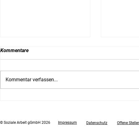
Kommentare
Kommentar verfassen...
RadioFabrik Interview:
Salzburger 
Zwischen Küche, Werkstatt
Textilflut br
und Secondhand-Läden
Altkleiders
© Soziale Arbeit gGmbH 2026
Impressum
Datenschutz
Offene Stelle