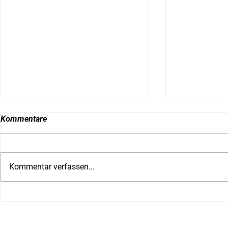
Kommentare
Kommentar verfassen...
Die Soziale Arbeit beim
4.190 Kegel
Salzburger Business Lauf
der Soziale
2023