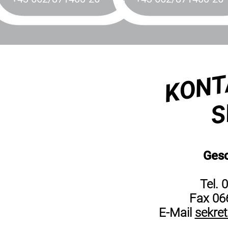
KONT
S
Gesc
Tel. 
Fax 066
E-Mail
sekret