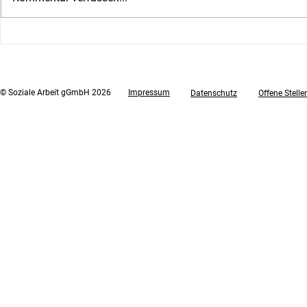
Die Soziale Arbeit beim
Salzburger Business Lauf
2023
© Soziale Arbeit gGmbH 2026
Impressum
Datenschutz
Offene Stelle