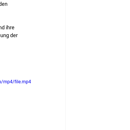
den 
d ihre 
ung der 
p/mp4/file.mp4