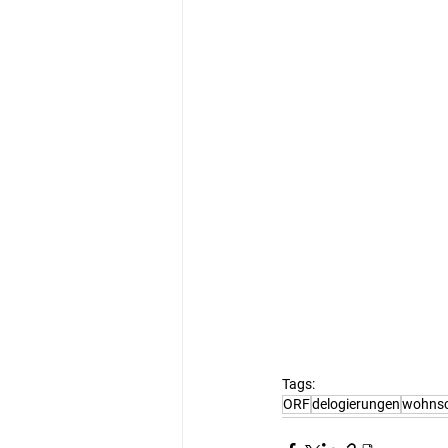
Tags:
ORF
delogierungen
wohns