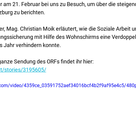
 am 21. Februar bei uns zu Besuch, um über die steigen
zburg zu berichten. 
, Mag. Christian Moik erläutert, wie die Soziale Arbeit un
ungssicherung mit Hilfe des Wohnschirms eine Verdoppel
s Jahr verhindern konnte.
ganze Sendung des ORFs findet ihr hier:
.at/stories/3195605/
tic.com/video/4359ce_03591752aef34016bcf4b2f9af95e4c5/480