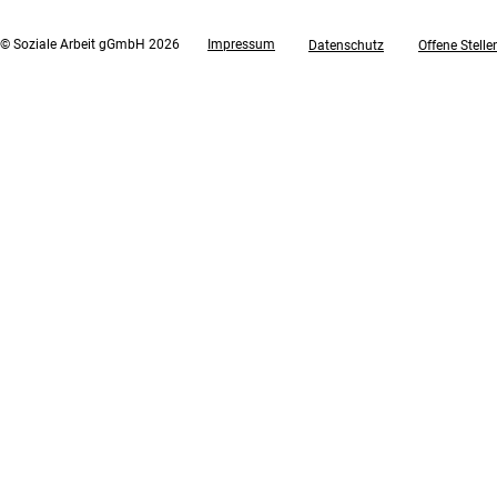
und Secondhand-Läden
Altkleiders
© Soziale Arbeit gGmbH 2026
Impressum
Datenschutz
Offene Stelle