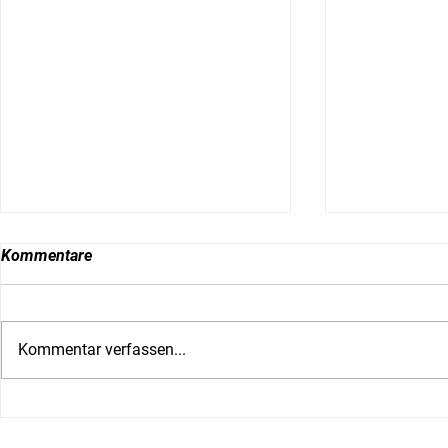
Kommentare
Kommentar verfassen...
RadioFabrik Interview:
Salzburger 
Zwischen Küche, Werkstatt
Textilflut br